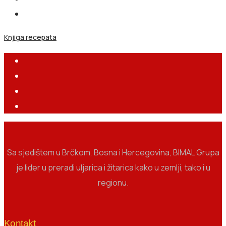
Knjiga recepata
Sa sjedištem u Brčkom, Bosna i Hercegovina, BIMAL Grupa
je lider u preradi uljarica i žitarica kako u zemlji, tako i u
regionu.
Kontakt