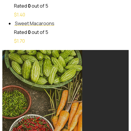
Rated
0
out of 5
$
1.40
Sweet Macaroons
Rated
0
out of 5
$
1.70