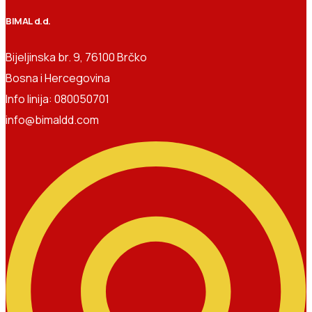
BIMAL d.d.
Bijeljinska br. 9, 76100 Brčko
Bosna i Hercegovina
Info linija: 080050701
info@bimaldd.com