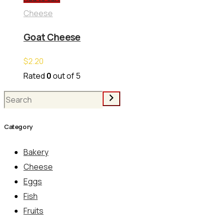
Cheese
Goat Cheese
$
2.20
Rated
0
out of 5
Search
Category
Bakery
Cheese
Eggs
Fish
Fruits